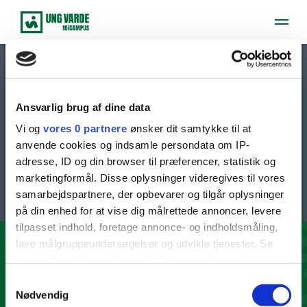
eTwinning
Ansvarlig brug af dine data
Vi og
vores 0 partnere
ønsker dit samtykke til at
Mere info følger
anvende cookies og indsamle persondata om IP-
adresse, ID og din browser til præferencer, statistik og
European Quality Label 2023
marketingformål. Disse oplysninger videregives til vores
samarbejdspartnere, der opbevarer og tilgår oplysninger
på din enhed for at vise dig målrettede annoncer, levere
tilpasset indhold, foretage annonce- og indholdsmåling,
lave målgruppeundersøgelser og udvikle tjenester. Se
mere information under
indstillinger
og i vores
persondatapolitik. Du kan altid trække dit samtykke
Samtykkevalg
tilbage eller ændre indstillinger fra vores
Nødvendig