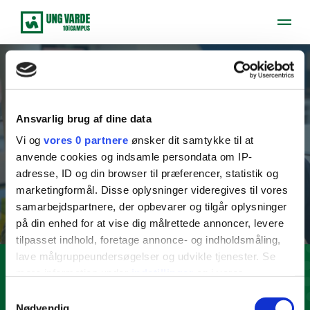
Ferieplan
Ansvarlig brug af dine data
10iCAMPUS følger folkeskolernes ferieplan, hvor der er
Vi og
vores 0 partnere
ønsker dit samtykke til at
undervisning 200 dage i løbet af et skoleår.
anvende cookies og indsamle persondata om IP-
adresse, ID og din browser til præferencer, statistik og
marketingformål. Disse oplysninger videregives til vores
Ferieplan 2025/26
samarbejdspartnere, der opbevarer og tilgår oplysninger
på din enhed for at vise dig målrettede annoncer, levere
tilpasset indhold, foretage annonce- og indholdsmåling,
lave målgruppeundersøgelser og udvikle tjenester. Se
mere information under
indstillinger
og i vores
persondatapolitik. Du kan altid trække dit samtykke
Samtykkevalg
tilbage eller ændre indstillinger fra vores
Nødvendig