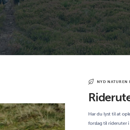
NYD NATUREN 
Riderute
Har du lyst til at op
forslag til rideruter