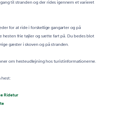
ang til stranden og der rides igennem et varieret
er for at ride i forskellige gangarter og på
 hesten frie tøjler og sætte fart på. Du bedes blot
vrige gæster i skoven og på stranden.
oner om hesteudlejning hos turistinformationerne.
å hest:
e Ridetur
te