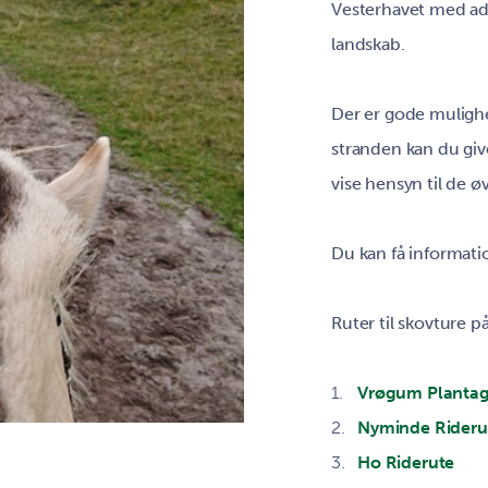
Vesterhavet med adg
landskab.
Der er gode mulighed
stranden kan du give
vise hensyn til de ø
Du kan få informati
Ruter til skovture p
Vrøgum Plantag
Nyminde Rideru
Ho Riderute