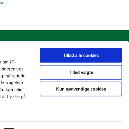
te
Tillad alle cookies
10iCAMPUS
a om IP-
Frisvadvej 70
 videregives
Tillad valgte
ig målrettede
6800 Varde
ndersøgelser
Tlf. 21 38 49 28
Kun nødvendige cookies
Du kan altid
d at trykke på
Email: mbar@varde.dk
 meter