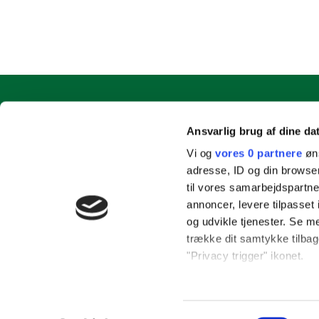
Ansvarlig brug af dine da
Vi og
vores 0 partnere
øns
adresse, ID og din browser
til vores samarbejdspartner
annoncer, levere tilpasse
og udvikle tjenester. Se m
trække dit samtykke tilbage
"Privacy trigger" ikonet.
Hvis du tillader det, vil vi
Indsamle præcise o