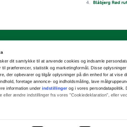
Blåbjerg Rød ru
ta
ker dit samtykke til at anvende cookies og indsamle persondat
 til præferencer, statistik og marketingformål. Disse oplysninger
e, der opbevarer og tilgår oplysninger på din enhed for at vise d
t indhold, foretage annonce- og indholdsmåling, lave målgruppeu
ere information under
indstillinger
og i vores persondatapolitik. 
 eller ændre indstillinger fra vores "Cookiedeklaration", eller ve
 også gerne:
plysninger om din placering, der kan være nøjagtig inden for få