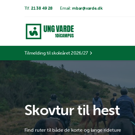
Tlf.
21 38 49 28
Email:
mbar@varde.dk
Tilmelding til skoleåret 2026/27
Skovtur til hest
Find ruter til både de korte og lange rideture