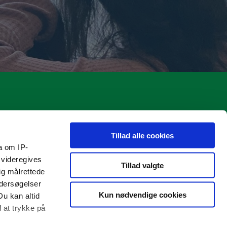
10iCAMPUS
Tillad alle cookies
Frisvadvej 70
a om IP-
6800 Varde
 videregives
Tillad valgte
ig målrettede
Tlf. 21 38 49 28
ndersøgelser
Email: mbar@varde.dk
Kun nødvendige cookies
Du kan altid
d at trykke på