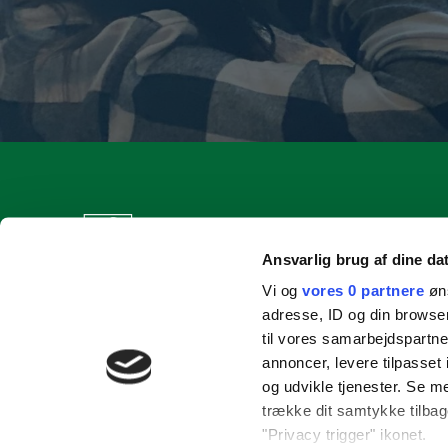
Ansvarlig brug af dine da
Vi og
vores 0 partnere
øns
adresse, ID og din browser
til vores samarbejdspartner
annoncer, levere tilpasse
og udvikle tjenester. Se m
trække dit samtykke tilbage
"Privacy trigger" ikonet.