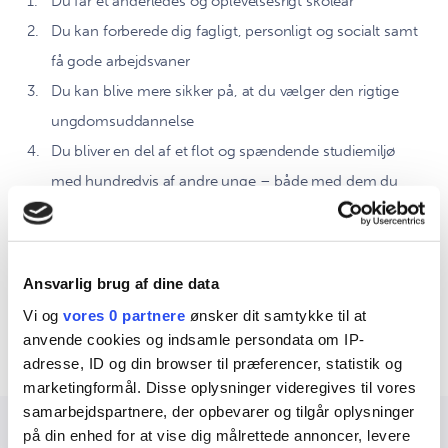
Du får et anderledes og oplevelsesrigt skoleår
Du kan forberede dig fagligt, personligt og socialt samt
få gode arbejdsvaner
Du kan blive mere sikker på, at du vælger den rigtige
ungdomsuddannelse
Du bliver en del af et flot og spændende studiemiljø
med hundredvis af andre unge – både med dem du
kender, og med de venner du ikke har fået endnu
Tryk her og hør tre elever fortælle, hvorfor de valgte
10iCampus
Ansvarlig brug af dine data
Vi og
vores 0 partnere
ønsker dit samtykke til at
Grib muligheden og kom på besøg!
anvende cookies og indsamle persondata om IP-
adresse, ID og din browser til præferencer, statistik og
marketingformål. Disse oplysninger videregives til vores
samarbejdspartnere, der opbevarer og tilgår oplysninger
på din enhed for at vise dig målrettede annoncer, levere